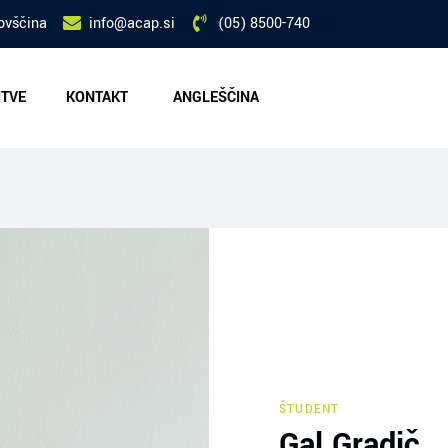
ovščina
info@acap.si
(05) 8500-740
ITVE
KONTAKT
ANGLEŠČINA
ŠTUDENT
Gal Gradič