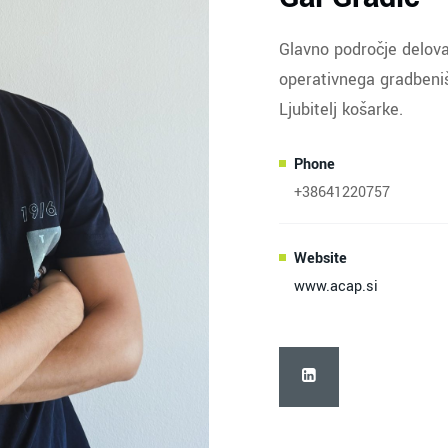
Glavno področje delova
operativnega gradbeniš
Ljubitelj košarke.
Phone
+38641220757
Website
www.acap.si