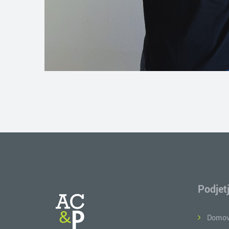
Podjet
Domo