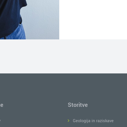
je
Storitve
v
Geologija in raziskave