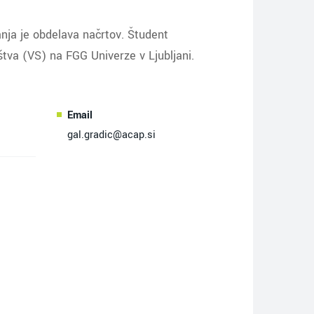
nja je obdelava načrtov. Študent
tva (VS) na FGG Univerze v Ljubljani.
Email
gal.gradic@acap.si