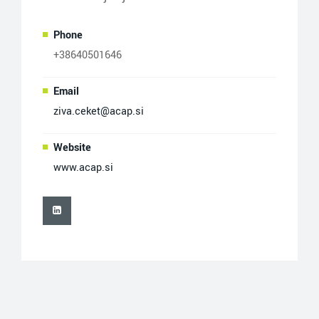
Phone
+38640501646
Email
ziva.ceket@acap.si
Website
www.acap.si